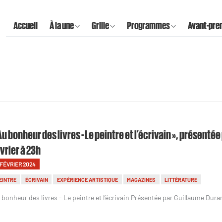
Accueil
À la une
Grille
Programmes
Avant-pre
Au bonheur des livres - Le peintre et l’écrivain », présenté
vrier à 23h
 FÉVRIER 2024
EINTRE
ÉCRIVAIN
EXPÉRIENCE ARTISTIQUE
MAGAZINES
LITTÉRATURE
 bonheur des livres - Le peintre et l’écrivain Présentée par Guillaume Dura