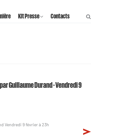
mière
Kit Presse
Contacts
e par Guillaume Durand - Vendredi 9
nd Vendredi 9 février à 23h