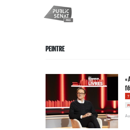
PEINTRE
« 
fé
7
P
Au