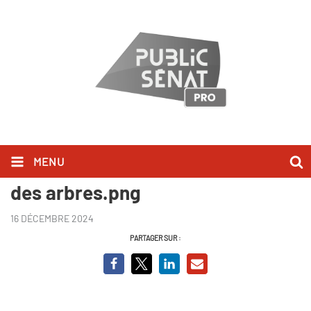
MENU
Le village qui voulait replanter
des arbres.png
16 DÉCEMBRE 2024
PARTAGER SUR :