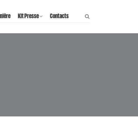
mière
Kit Presse
Contacts