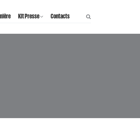
mière
Kit Presse
Contacts