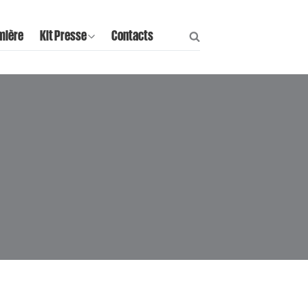
mière
Kit Presse
Contacts