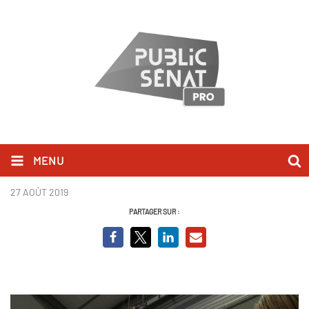
MENU
4.jpg
27 AOÛT 2019
PARTAGER SUR :