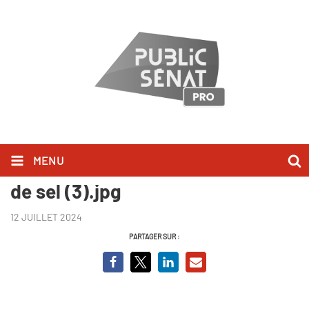
MENU
A la vie à la terre - Sénégal, terre
de sel (3).jpg
12 JUILLET 2024
PARTAGER SUR :