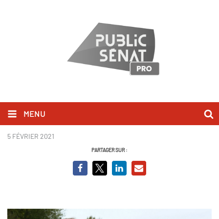
MENU
A pleines dents Ile de France
5 FÉVRIER 2021
PARTAGER SUR :