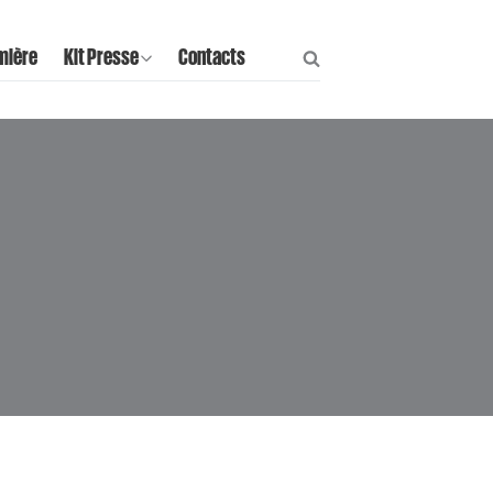
mière
Kit Presse
Contacts