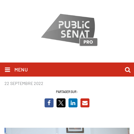
MENU
Adil sermon Boukhelifa.png
22 SEPTEMBRE 2022
PARTAGER SUR :