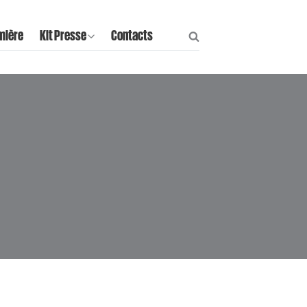
mière
Kit Presse
Contacts