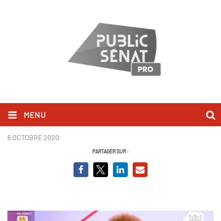
MENU
Adrien Quatennens BCV.PNG
6 OCTOBRE 2020
PARTAGER SUR :