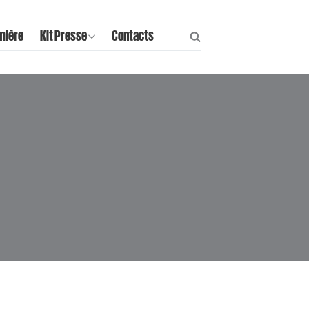
mière
Kit Presse
Contacts