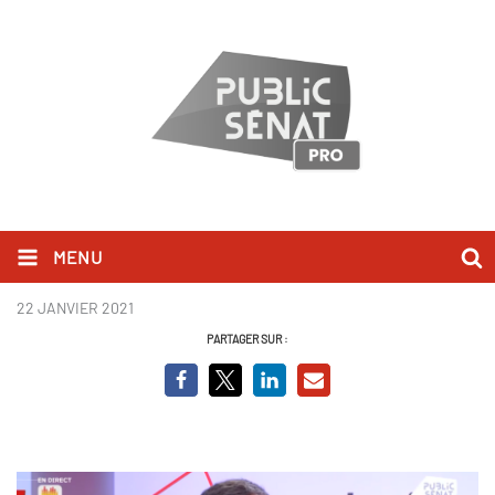
MENU
Adrien Taquet BCV 2.PNG
22 JANVIER 2021
PARTAGER SUR :