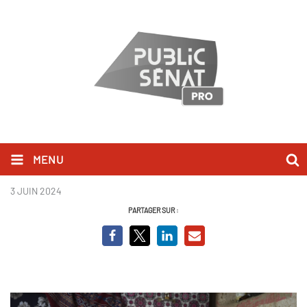
MENU
afghanes__8_jpg_7.jpg
3 JUIN 2024
PARTAGER SUR :