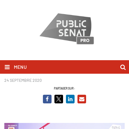
MENU
Agnès Pannier-Runacher.png
24 SEPTEMBRE 2020
PARTAGER SUR :