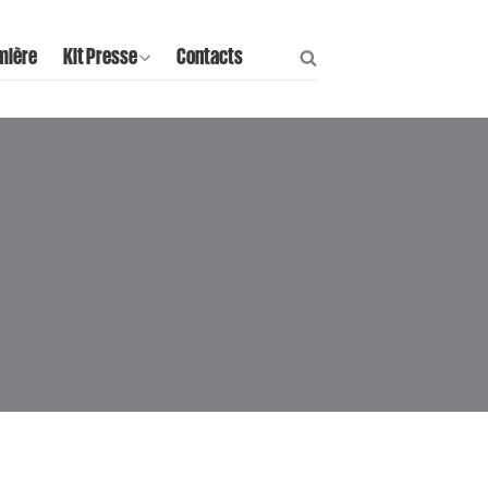
mière
Kit Presse
Contacts