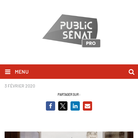
MENU
Alain Juppé - Grand Barons .png
3 FÉVRIER 2020
PARTAGER SUR :