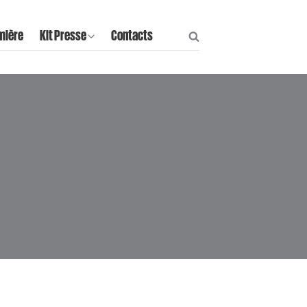
mière
Kit Presse
Contacts