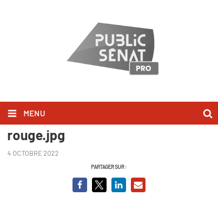
MENU
Alain Krivine - Une vie en
rouge.jpg
4 OCTOBRE 2022
PARTAGER SUR :