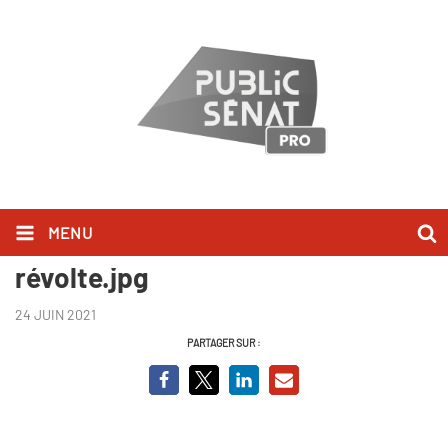
MENU
Albert Camus, l'icone de la
révolte.jpg
24 JUIN 2021
PARTAGER SUR :