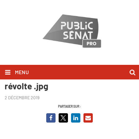
MENU
Albert Camus, l'icône de la
révolte .jpg
2 DÉCEMBRE 2019
PARTAGER SUR :