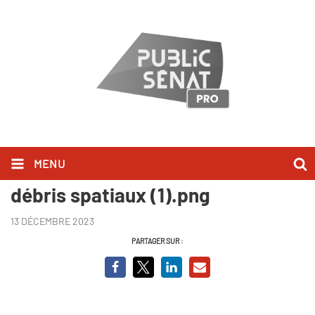
MENU
Alerte en orbite, la menace des
débris spatiaux (1).png
13 DÉCEMBRE 2023
PARTAGER SUR :