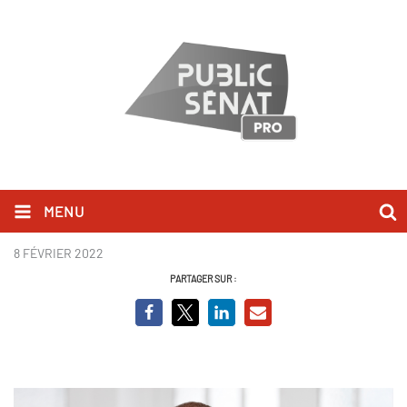
MENU
Alexandre Poussart Portrait.png
8 FÉVRIER 2022
PARTAGER SUR :