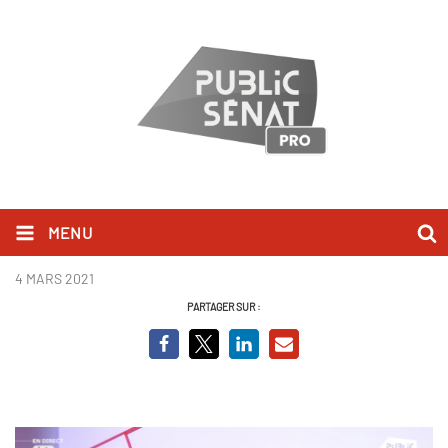
MENU
Alexis Corbière_BCV.png
4 MARS 2021
PARTAGER SUR :