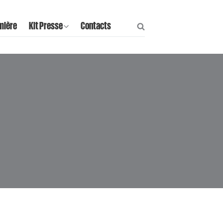
mière
Kit Presse
Contacts