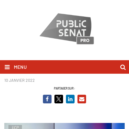
MENU
Alexis Corbière.PNG
10 JANVIER 2022
PARTAGER SUR :