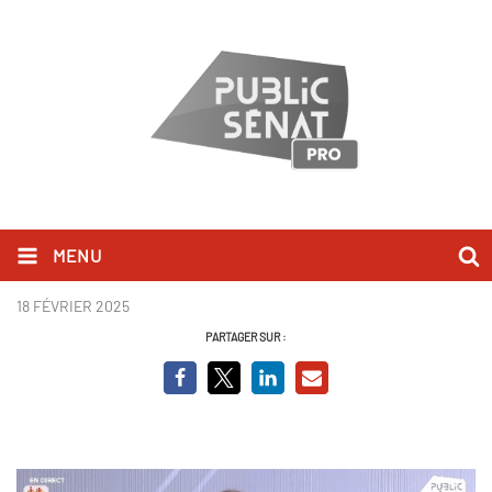
MENU
Amélie de Montchalin 2.jpg
18 FÉVRIER 2025
PARTAGER SUR :