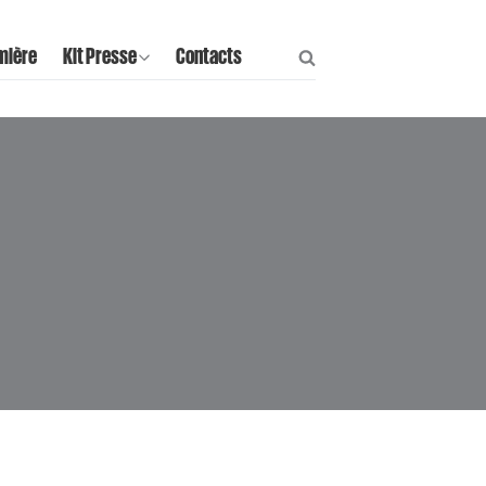
mière
Kit Presse
Contacts