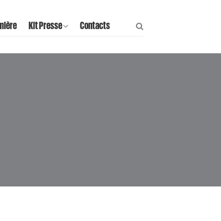
mière
Kit Presse
Contacts