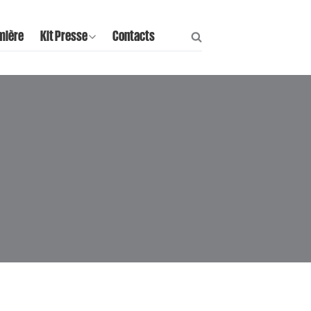
mière
Kit Presse
Contacts