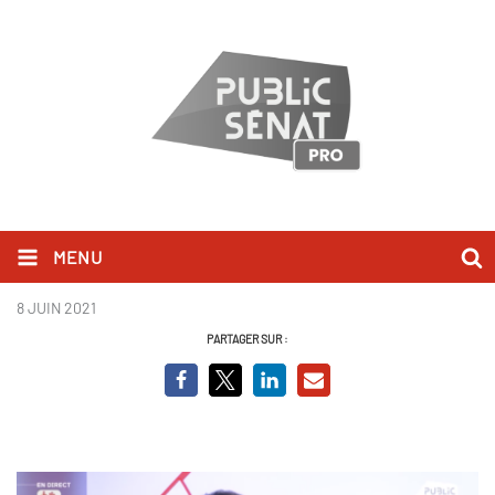
MENU
Audrey Pulvar_BCV.png
8 JUIN 2021
PARTAGER SUR :