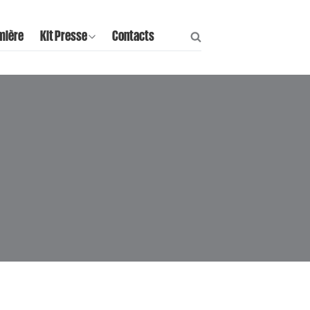
mière
Kit Presse
Contacts