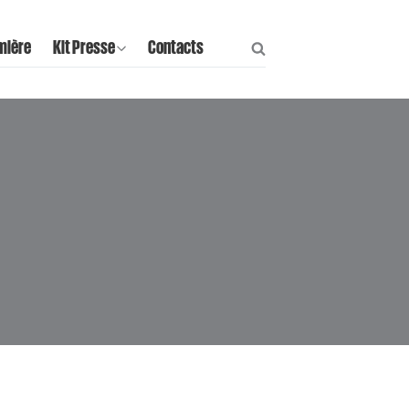
mière
Kit Presse
Contacts