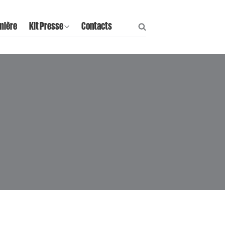
mière
Kit Presse
Contacts