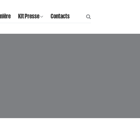
mière
Kit Presse
Contacts