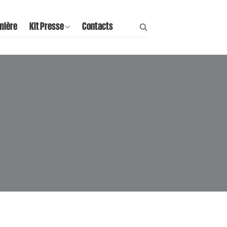
mière
Kit Presse
Contacts