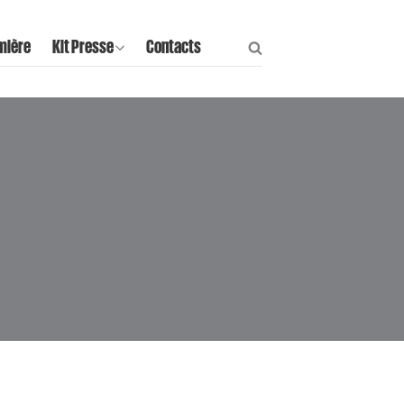
mière
Kit Presse
Contacts