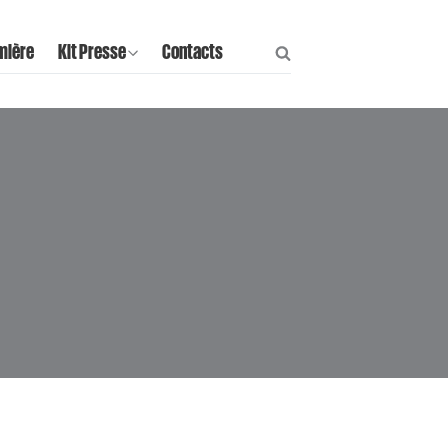
mière
Kit Presse
Contacts