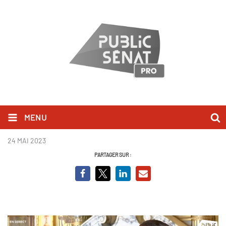
MENU
Bruno Retailleau - QAG.PNG
24 MAI 2023
PARTAGER SUR :