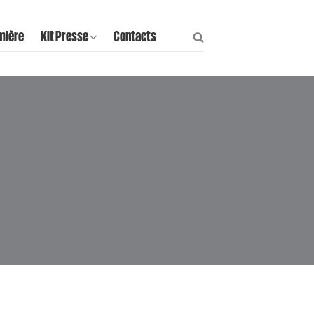
mière
Kit Presse
Contacts