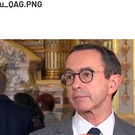
eau_QAG.PNG