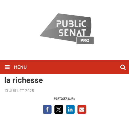
MENU
Capitalisme américain, le culte de
la richesse
10 JUILLET 2025
PARTAGER SUR :