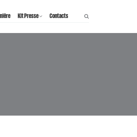
mière
Kit Presse
Contacts