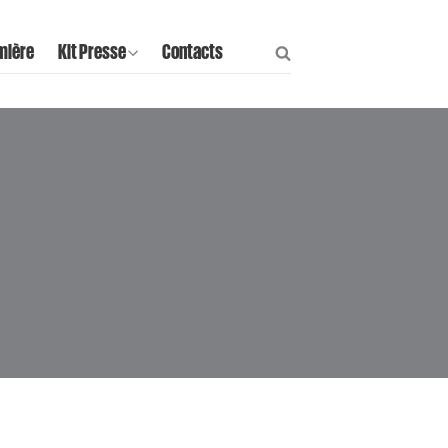
mière
Kit Presse
Contacts