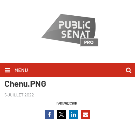
MENU
Capture BCVO Sébastien
Chenu.PNG
5 JUILLET 2022
PARTAGER SUR :