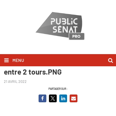
MENU
Capture BCVO spéciale débat
entre 2 tours.PNG
21 AVRIL 2022
PARTAGER SUR :