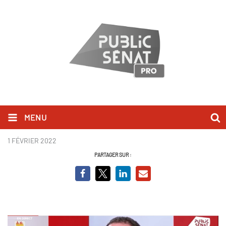
MENU
Capture Damien Abad BCVO.JPG
1 FÉVRIER 2022
PARTAGER SUR :