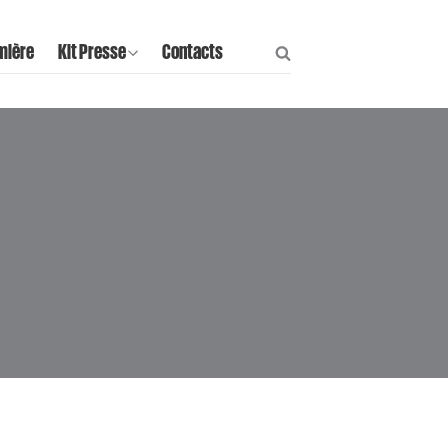
mière
Kit Presse
Contacts