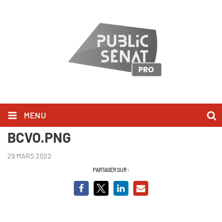
MENU
Capture Delphine Batho
BCVO.PNG
29 MARS 2022
PARTAGER SUR :