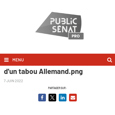
MENU
Capture Extreme droite, la fin
d'un tabou Allemand.png
7 JUIN 2022
PARTAGER SUR :